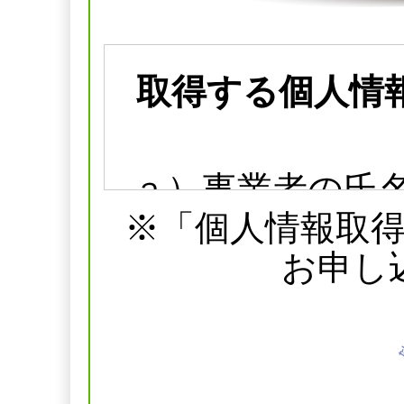
取得する個人情
ａ）事業者の氏
※「個人情報取
ンターナショナ
お申し
ｂ）個人情報保
の氏名または職
先：